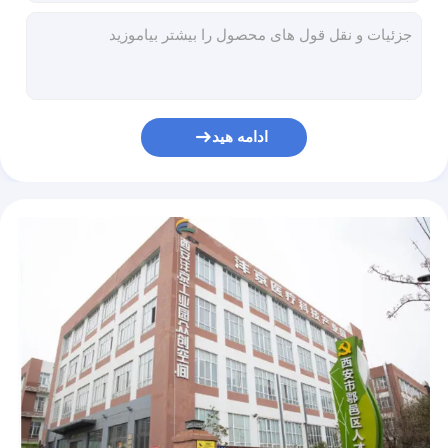
دستگاه جراحی لارنگوسکوپ 2 میلیون پیکسلی بدون نقطه کور
360 درجه LCD قابل استفاده مجدد بیهوشی ویدئویی لارنگوسکوپ 2 میلیون پیکسل
لارنگوسکوپ ویدئویی بیهوشی سخت گوش و حلق و بینی آمبولانس با تیغه سخت
ICU NICU CCU آندوسکوپ لارنگوسکوپ یکبار مصرف تصویری 1280*720 پیکسل
ICU NICU CCU لنز ضد مه لارنگوسکوپ بزرگسالان برای نوزادان
ادامه هید
آندوسکوپ قابل حمل تصویری 3 اینچی 1280*720 پیکسل
کارت SD 32 گیگابایت لارنگوسکوپ تصویری دیجیتال کودکان 2 میلیون پیکسل
تجهیزات لارنگوسکوپ ویدئویی ضد میکروبی در اطفال 1280*720 پیکسل
کارت SD 32 گیگابایتی دستی لارنگوسکوپ آندوسکوپ بیهوشی
لارنگوسکوپ 3 اینچی قابل حمل ویدئویی 3400 MA