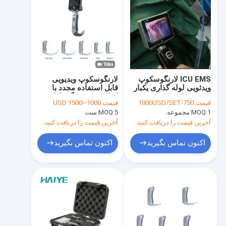
ICU EMS لارنگوسکوپ
لارنگوسکوپ ویدیویی
ویدئویی لوله گذاری یکبار
قابل استفاده مجدد با
مصرف با وضوح دوربین
اندازه 5 ضد زنگ دارای
قیمت:
750-1000USD/SET
قیمت:
1000~1500 USD
1280 در 720
گواهینامه CE
1 مجموعه
MOQ:
5 ست
MOQ:
آخرین قیمت را دریافت کنید
آخرین قیمت را دریافت کنید
اکنون تماس بگیرید
اکنون تماس بگیرید