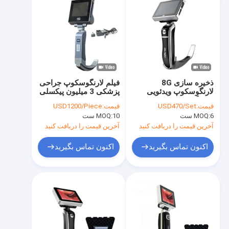
ذخیره سازی 8G
فیلم لارنگوسکوپ جراحی
لارنگوسکوپ ویدئویی
پزشکی 3 میلیون پیکسلی
لوله گذاری راه هوایی با
با عملکرد خروجی AV
قیمت:
USD470/Set
قیمت:
USD1200/Piece
تیغه های یکبار مصرف
6 ست
MOQ:
10 ست
MOQ:
آخرین قیمت را دریافت کنید
آخرین قیمت را دریافت کنید
اکنون تماس بگیرید
اکنون تماس بگیرید