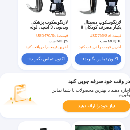
لارنگوسکوپ دیجیتال
لارنگوسکوپ پزشکی
یکبار مصرف کودکان 8
ویدیویی 3 اینچی لوله
گیگابایتی با 2 میلیون
گذاری راه هوایی با تیغه
قیمت:
USD765/Set
قیمت:
USD470/Set
پیکسل
های یکبار مصرف
10 ست
MOQ:
5 ست
MOQ:
آخرین قیمت را دریافت کنید
آخرین قیمت را دریافت کنید
اکنون تماس بگیرید
اکنون تماس بگیرید
در وقت خود صرفه جویی کنید
اجازه دهید با بهترین محصولات با شما تماس
بگیریم.
نیاز خود را ارائه دهید