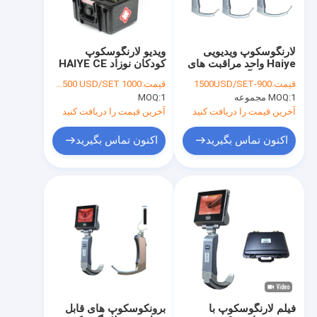
لارنگوسکوپ ویدیویی
ویدیو لارنگوسکوپ
Haiye واحد مراقبت های
کودکان نوزاد HAIYE CE
ویژه برای آموزش لوله
ISO 13485
قیمت:
900-1500USD/SET
قیمت:
1000 USD-1500 USD/SET
گذاری راه هوایی
1 مجموعه
MOQ:
1
MOQ:
آخرین قیمت را دریافت کنید
آخرین قیمت را دریافت کنید
اکنون تماس بگیرید
اکنون تماس بگیرید
صفحه اصلی
محصولات
درباره ما
فیلم لارنگوسکوپ با
برونکوسکوپ های قابل